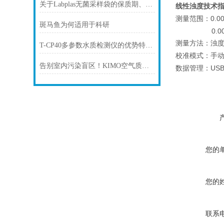
关于Labplas无菌采样袋的保质期、储存与使用常见问题解答
线性浊度技术
0.0
测量范围：
斑马鱼为何适用于科研
0.00 to 9.
测量方法：浊
T-CP40多参数水质检测仪的优势特点及适用场所
校准模式：手
告别室内污染盲区！KIMO空气质量检测仪选型指南
US
数据管理：
您的
您的
联系