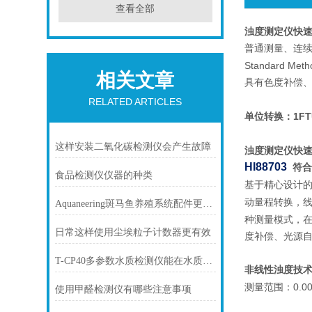
查看全部
浊度测定仪快
普通测量、连
Standard Meth
相关文章
具有色度补偿
RELATED ARTICLES
1FT
单位转换：
这样安装二氧化碳检测仪会产生故障
浊度测定仪快
HI88703
符
食品检测仪仪器的种类
基于精心设计
动量程转换，
Aquaneering斑马鱼养殖系统配件更换：生物滤棉与 UV 灯更换周期
种测量模式，
日常这样使用尘埃粒子计数器更有效
度补偿、光源
T-CP40多参数水质检测仪能在水质现场快速检测
非线性浊度技
0.0
测量范围：
使用甲醛检测仪有哪些注意事项