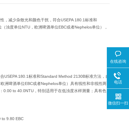
USEPA 180.1
定性，减少杂散光和颜色干扰，符合
标准和
NTU
EBC
Nephelos
位（浊度单位
，欧洲啤酒单位
或者
单位），
在线咨询
USEPA 180.1
Standard Method 2130B
符合
标准和
标准方法，自
电话
EBC
Nephelos
，欧洲啤酒单位
或者
单位）具有线性和非线性两
0.00 to 40.0NTU
：
，特别适用于在低浊度水样测量；具有色
微信扫一扫
 to 9.80 EBC