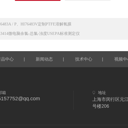
76483A / P、HI76483V定制PTFE溶解氧膜
I83414微电脑余氯-总氯-浊度USEPA标准测定仪
|
|
|
产品中心
新闻动态
技术中心
视频中
邮箱
地址
5157752@qq.com
上海市闵行区元江
号楼206