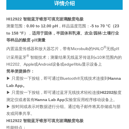
详情介绍
HI12922 智能蓝牙锥形可填充玻璃酸度电极
0.00 to 12.00 pH
-5 to 70 °C（23
测量范围：
，样品温度范围：
to 158 °F）
适用于固体，半固体和乳液、
，
农业/园林/土壤行业
等样品的酸度-pH测量
®
Microbulb的HALO
内置温度传感器和放大器芯片，带有
无线pH
®
测量结果无线蓝牙传送到≤10米范围内的
计采用蓝牙
智能技术；
HI2202、Apple
或
Android
设备或
edge®blu
显示设备上
简单便捷操作：
Bluetooth®无
Hanna
▶ 只需按一下按钮，即可通过
线技术连接到
Lab App。
HI2202
▶ 只需按一下按钮，即可通过蓝牙无线技术轻松连接
酸度
Hanna Lab App
测定仪或者装有
实验室应用程序移动设备上。
▶ 按时间或表示对数据进行分组。通过电子邮件将其存储或与朋
友或同事共享。
HI12922 智能蓝牙锥形可填充玻璃酸度电极
性能特点：