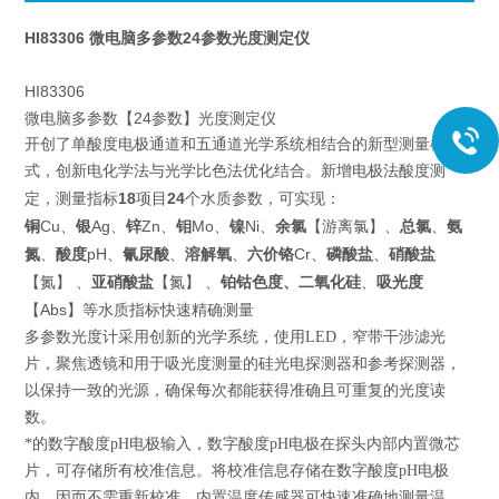
HI83306 微电脑多参数24参数光度测定仪
HI83306
微电脑多参数【24参数】光度测定仪
开创了单酸度电极通道和五通道光学系统相结合的新型测量模
式，创新电化学法与光学比色法优化结合。新增电极法酸度测
18
24
定，测量指标
项目
个水质参数，可实现：
铜
Cu、
银
Ag、
锌
Zn、
钼
Mo、
Ni、
余氯
【游离氯】、
总氯
、
镍
氨
、
酸度
pH、
、
溶解氧
、
Cr、
磷酸盐
、
硝酸盐
氮
氰尿酸
六价铬
【氮】 、
亚
硝酸盐
【氮】 、
二氧化硅
、
吸光度
铂钴色度、
【Abs】
等水质指标快速精确测量
多参数光度计采用创新的光学系统，使用LED，窄带干涉滤光
片，聚焦透镜和用于吸光度测量的硅光电探测器和参考探测器，
以保持一致的光源，确保每次都能获得准确且可重复的光度读
数。
*的数字酸度pH电极输入，数字酸度pH电极在探头内部内置微芯
片，可存储所有校准信息。将校准信息存储在数字酸度pH电极
内，因而不需重新校准。内置温度传感器可快速准确地测量温