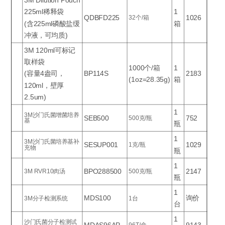
3M Dilution Pouch
225ml稀释袋
1
QDBFD225
1026
32个/箱
(含225ml磷酸盐缓
箱
冲液，可均质)
3M 120ml可标记
取样袋
1000个/箱
1
(容量4盎司，
BP114S
2183
(1oz=28.35g)
箱
120ml，壁厚
2.5um)
1
3M沙门氏菌增菌培养
SEB500
752
500克/瓶
基
瓶
1
3M沙门氏菌培养基补
SESUP001
1029
1克/瓶
充物
瓶
1
BPO288500
2147
3M RVR10肉汤
500克/瓶
瓶
1
MDS100
询价
3M分子检测系统
1台
台
1
沙门氏菌分子检测试
MDAS96AP
9143
96T/盒