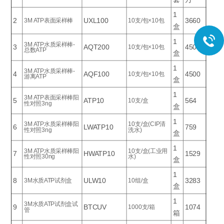
1
2
UXL100
3660
3M ATP表面采样棒
10支/包×10包
盒
1
3M ATP水质采样棒-
3
AQT200
4500
10支/包×10包
总数ATP
盒
1
3M ATP水质采样棒-
4
AQF100
4500
10支/包×10包
游离ATP
盒
1
3M ATP表面采样棒阳
5
ATP10
564
10支/盒
性对照3ng
盒
1
3M ATP水质采样棒阳
10支/盒(CIP清
6
LWATP10
759
性对照3ng
洗水)
盒
1
3M ATP水质采样棒阳
10支/盒(工业用
7
HWATP10
1529
性对照30ng
水)
盒
1
8
ULW10
3283
3M水质ATP试剂盒
10组/盒
盒
1
3M水质ATP试剂盒试
9
BTCUV
1074
1000支/箱
管
箱