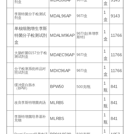
剂盒
盒
1
李斯特菌分子检测试
MDAL96AP
9143
96T/盒
剂盒
盒
单核细胞增生李斯
1
96T/盒(单增李
特菌分子检测试剂
MDALM96AP
11766
斯特)
盒
盒
1
大肠杆菌0157分子检
MDAEC96AP
11766
96T/盒
测试剂盒
盒
1
分子检测系统样品对
MDIC96AP
11766
96T/盒
照试剂盒
盒
1
缓冲蛋白胨水
BPW50
841
500克/瓶
（BPW）
瓶
1
MLRB5
841
改良李斯特增菌肉汤
瓶
1
李斯特增菌培养基补
MLRBS
841
充物
瓶
1