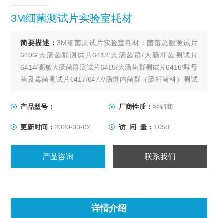
3M细菌测试片实验室耗材
简要描述：
3M细菌测试片实验室耗材：菌落总数测试片
6406/大肠菌群测试片6412/大肠菌群/大肠杆菌测试片
6414/高敏大肠菌群测试片6415/大肠菌群测试片6416/酵母
菌及霉菌测试片6417/6477/肠道内菌群（肠杆菌科）测试
片6421/快速涂抹棒6433/E.Swab涂抹棒6437/环境李斯特
菌测试片6448/金黄色葡萄球菌测试片6491。
产品型号：
厂商性质：
经销商
更新时间：
2020-03-02
访 问 量：
1658
产品咨询
联系我们
详情介绍