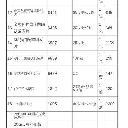
包
1
金黄色葡萄球菌测试
12
6491
645
25片/包×20包
片
包
金黄色葡萄球菌确
1
13
6493
369
20片/包×5包
认反应片
包
3M沙门氏菌测试
1
14
6537
1159
25片/包
片
包
1
15
6539
299
沙门氏菌确认反应片
5片/包
包
1
16
6499
14万
测试片自动判读仪
1套
套
1
24毫米×55米
17
1322
120
3M**指示胶带
×20卷
卷
1
18
1005
1300
3M测油试纸
40条/筒×4筒/盒
盒
PetrifilmTM 测试片配
件系列
20cm2标准压板