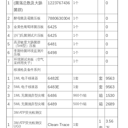
1
(菌落总数及大肠
1223767436
0
1个
菌群)
2
7880630304
0
酵母菌及霉菌压板
1个
3
6425
0
金黄色葡萄球菌压板
1个
4
6425
0
沙门氏菌测试片压板
1个
高灵敏度大肠菌群
5
6481
0
1个
（5ml型）压板
李斯特菌环境监测片
6
6498
0
1个
压板
环境测试夹板（空气
7
0
1个
采样用夹子）
移液枪及备件系列
1
6482E
套
9563
1ML 电子移液器
1套
2
6483E
套
9563
5ML 电子移液器
1套
3
6486
箱
1530
1ML 无菌抛弃型尖嘴
960个/箱
4
6489
箱
2689
5ML 无菌抛弃型尖嘴
500个/箱
3M ATP荧光检测仪
1
3.56
3M ATP荧光检测仪
1
Clean-Trace
1套
UG3
套
万