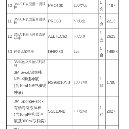
1
3M ATP表面蛋白测试
10
PRO100
4197
100支/盒
棒
盒
1
3M ATP表面蛋白测试
11
PRO50
2213
50支/盒
棒
盒
1
3M ATP表面过敏原测
12
ALLTEC60
2623
60支/盒
试棒
盒
1
13
DHB230
14988
过敏原加热器
1台
台
3M其他微生物试剂耗
材
3M Swab涂抹棒
NB中和缓冲液
1
RS96010NB
1798
100个/箱
(含10ml NB中和缓
箱
冲液)
3M Sponge-stick
有柄海绵涂抹棒
1
SSL10NB
2827
100套/箱
(含10ml中和缓冲
箱
液及900ml取样袋)