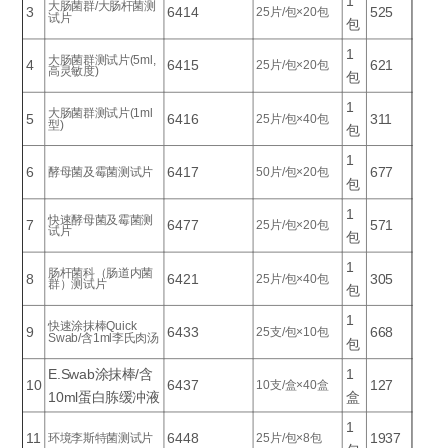
1
大肠菌群/大肠杆菌测
3
6414
525
25片/包×20包
试片
包
1
大肠菌群测试片(5ml,
4
6415
621
25片/包×20包
高灵敏度)
包
1
大肠菌群测试片(1ml
5
6416
311
25片/包×40包
型)
包
1
6
6417
677
酵母菌及霉菌测试片
50片/包×20包
包
1
快速酵母菌及霉菌测
7
6477
571
25片/包×20包
试片
包
1
肠杆菌科（肠道内菌
8
6421
305
25片/包×40包
群）测试片
包
1
快速涂抹棒Quick
9
6433
668
25支/包×10包
Swab/含1ml李氏肉汤
包
E.Swab涂抹棒/含
1
10
6437
127
10支/盒×40盒
10ml蛋白胨缓冲液
盒
1
11
6448
1937
环境李斯特菌测试片
25片/包×8包