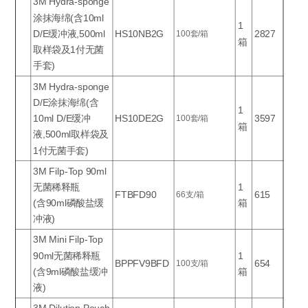
3M Hydra-sponge
涂抹海绵(含10ml
1
D/E缓冲液,500ml
HS10NB2G
2827
100套/箱
箱
取样袋及1付无菌
手套)
3M Hydra-sponge
D/E涂抹海绵(含
1
10ml D/E缓冲
HS10DE2G
3597
100套/箱
箱
液,500ml取样袋及
1付无菌手套)
3M Filp-Top 90ml
无菌稀释瓶
1
FTBFD90
615
66支/箱
(含90ml磷酸盐缓
箱
冲液)
3M Mini Filp-Top
90ml无菌稀释瓶
1
BPPFV9BFD
654
100支/箱
(含9ml磷酸盐缓冲
箱
液)