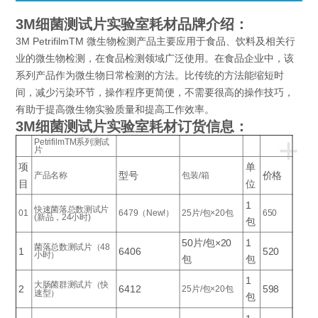
3M细菌测试片实验室耗材
品牌介绍：
3M PetrifilmTM 微生物检测产品主要应用于食品、饮料及相关行
业的微生物检测，在食品检测领域广泛使用。在食品企业中，该
系列产品作为微生物日常检测的方法。比传统的方法能缩短时
间，减少污染环节，操作程序更简便，不需要很高的操作技巧，
有助于提高微生物实验质量和提高工作效率。
3M细菌测试片实验室耗材
订货信息：
+
PetrifilmTM系列测试
片
项
单
型号
价格
产品名称
包装/箱
目
位
1
快速菌落总数测试片
01
6479（New!）
25片/包×20包
650
(新品，24小时)
包
50片/包×20
1
菌落总数测试片（48
1
6406
520
小时）
包
包
1
大肠菌群测试片（快
2
6412
598
25片/包×20包
速型）
包