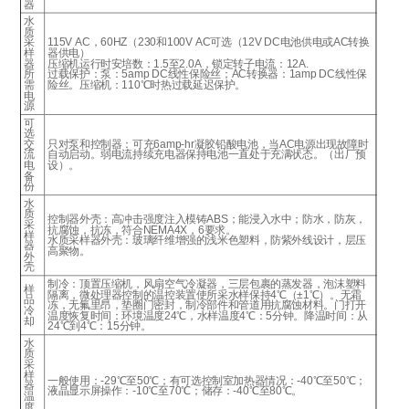
器
水
质
采
115V AC，60HZ（230和100V AC可选（12V DC电池供电或AC转换
样
器供电）
器
压缩机运行时安培数：1.5至2.0A，锁定转子电流：12A.
所
过载保护：泵：5amp DC线性保险丝；AC转换器：1amp DC线性保
需
险丝。压缩机：110℃时热过载延迟保护。
电
源
可
选
交
只对泵和控制器：可充6amp-hr凝胶铅酸电池，当AC电源出现故障时
流
自动启动。弱电流持续充电器保持电池一直处于充满状态。（出厂预
电
设）。
备
份
水
质
控制器外壳：高冲击强度注入模铸ABS；能浸入水中；防水，防灰，
采
抗腐蚀，抗冻，符合NEMA4X，6要求。
样
水质采样器外壳：玻璃纤维增强的浅米色塑料，防紫外线设计，层压
器
高聚物。
外
壳
制冷：顶置压缩机，风扇空气冷凝器，三层包裹的蒸发器，泡沫塑料
样
隔离，微处理器控制的温控装置使所采水样保持4℃（±1℃）。无霜
品
冻，无氟里昂，垫圈门密封，制冷部件和管道用抗腐蚀材料。门打开
冷
温度恢复时间：环境温度24℃，水样温度4℃：5分钟。降温时间：从
却
24℃到4℃：15分钟。
水
质
采
样
一般使用：-29℃至50℃；有可选控制室加热器情况：-40℃至50℃；
器
液晶显示屏操作：-10℃至70℃；储存：-40℃至80℃。
温
度