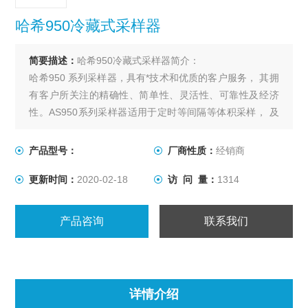
哈希950冷藏式采样器
简要描述：
哈希950冷藏式采样器简介：
哈希950 系列采样器，具有*技术和优质的客户服务， 其拥
有客户所关注的精确性、简单性、灵活性、可靠性及经济
性。AS950系列采样器适用于定时等间隔等体积采样， 及
流量比列采样；可满足更高的采样要求，如监测雨水一污
水合流的下水道的溢流， 监测暴雨排水口，进行生物监
产品型号：
厂商性质：
经销商
测，或者是进行水质研究等。
更新时间：
2020-02-18
访 问 量：
1314
产品咨询
联系我们
详情介绍