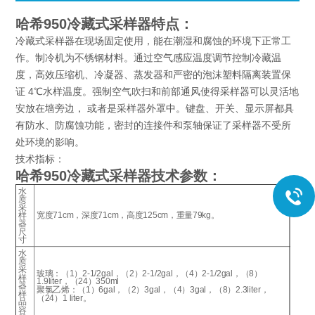
哈希950冷藏式采样器
特点：
冷藏式采样器在现场固定使用，能在潮湿和腐蚀的环境下正常工
作。制冷机为不锈钢材料。通过空气感应温度调节控制冷藏温
度，高效压缩机、冷凝器、蒸发器和严密的泡沫塑料隔离装置保
证 4℃水样温度。强制空气吹扫和前部通风使得采样器可以灵活地
安放在墙旁边， 或者是采样器外罩中。键盘、开关、显示屏都具
有防水、防腐蚀功能，密封的连接件和泵轴保证了采样器不受所
处环境的影响。
技术指标：
哈希950冷藏式采样器
技术参数：
+
水
质
采
样
宽度71cm，深度71cm，高度125cm，重量79kg。
器
尺
寸
水
质
采
玻璃：（1）2-1/2gal，（2）2-1/2gal，（4）2-1/2gal，（8）
样
1.9liter，（24）350ml
器
聚氯乙烯：（1）6gal，（2）3gal，（4）3gal，（8）2.3liter，
样
（24）1 liter。
品
容