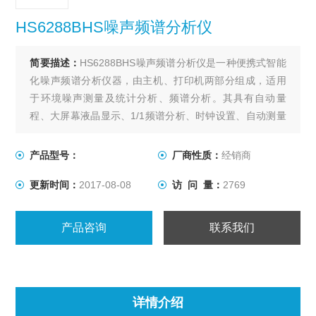
HS6288BHS噪声频谱分析仪
简要描述：
HS6288BHS噪声频谱分析仪是一种便携式智能
化噪声频谱分析仪器，由主机、打印机两部分组成，适用
于环境噪声测量及统计分析、频谱分析。其具有自动量
程、大屏幕液晶显示、1/1频谱分析、时钟设置、自动测量
存储等效连续声级、统计声级等特点，配套打印机可自动
打印出各种测量结果。通过RS—232C接口，主机与微机实
产品型号：
厂商性质：
经销商
现通讯，将测量结果输出打印。该仪器性能符合IEC651、
更新时间：
2017-08-08
访 问 量：
2769
GB3785、GB3222等标准对2型
产品咨询
联系我们
详情介绍