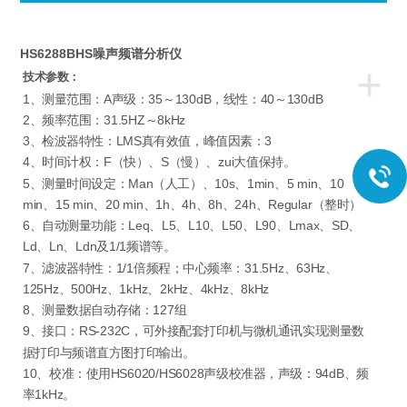
HS6288BHS噪声频谱分析仪
+
技术参数：
1、测量范围：A声级：35～130dB，线性：40～130dB
2、频率范围：31.5HZ～8kHz
3、检波器特性：LMS真有效值，峰值因素：3
4、时间计权：F（快）、S（慢）、zui大值保持。
5、测量时间设定：Man（人工）、10s、1min、5 min、10
min、15 min、20 min、1h、4h、8h、24h、Regular（整时）
6、自动测量功能：Leq、L5、L10、L50、L90、Lmax、SD、
Ld、Ln、Ldn及1/1频谱等。
7、滤波器特性：1/1倍频程；中心频率：31.5Hz、63Hz、
125Hz、500Hz、1kHz、2kHz、4kHz、8kHz
8、测量数据自动存储：127组
9、接口：RS-232C，可外接配套打印机与微机通讯实现测量数
据打印与频谱直方图打印输出。
10、校准：使用HS6020/HS6028声级校准器，声级：94dB、频
率1kHz。