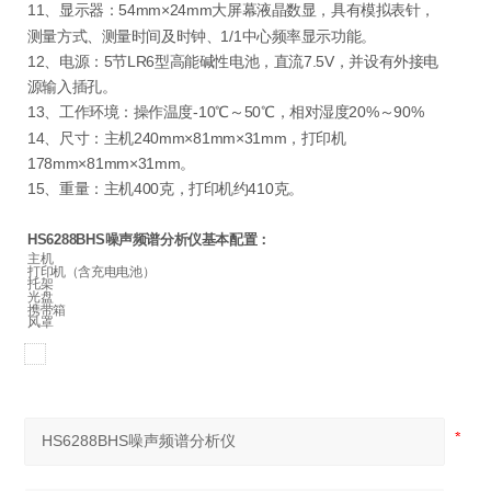
11、显示器：54mm×24mm大屏幕液晶数显，具有模拟表针，
测量方式、测量时间及时钟、1/1中心频率显示功能。
12、电源：5节LR6型高能碱性电池，直流7.5V，并设有外接电
源输入插孔。
13、工作环境：操作温度-10℃～50℃，相对湿度20%～90%
14、尺寸：主机240mm×81mm×31mm，打印机
178mm×81mm×31mm。
15、重量：主机400克，打印机约410克。
HS6288BHS噪声频谱分析仪
基本配置：
主机
打印机（含充电电池）
托架
光盘
携带箱
风罩