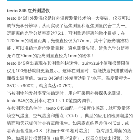
testo 845 红外测温仪
testo 845红外测温仪是红外温度测量技术的一大突破。仪器可以
调节光学分辨率，从而实现了远焦测量和近焦测量的合二为一。
远距离的光学分辨率高达75:1，可测量远距离的微小目标，在
1200mm的测量距离，光斑直径仅为17mm。其十字激光瞄准功
能，可以准确地定位测量目标，避免测量失误。近焦光学分辨率
允许在70mm的距离测量直径为1mm的物体！
testo 845突出表现在其测量的快速性。zui大/zui小值和报警限值
仅用100毫秒就能更新显示。这样在测量时，就能快速扫描被测表
面得出温度值。testo 845的红外精度达到了*水平。温度量程为–
35℃～+900℃，精度高达±0.75℃。
当被测物的发射率无法确定时，用户可采用外接探头来测温。
testo 845的发射率可在0.1～1.0范围内调节。
在检测环境条件时，testo 845加配一个湿度传感器，就可测量环
境空气湿度、空气温度和露点（℃td）。典型的应用如检测潮湿的
墙面和天花板何时会有霉菌滋生。如果露点临界差值<4℃td，或
者表面含湿量>0.8 （相当于80％相对湿度），就有滋生霉菌的危
险。如果超过报警限值（由用户设定），仪器立刻发出报警。这