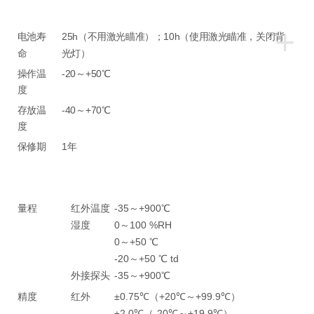
+
电池寿
25h（不用激光瞄准）；10h（使用激光瞄准，关闭背
命
光灯）
操作温
-20～+50℃
度
存放温
-40～+70℃
度
保修期
1年
量程
红外温度
-35～+900℃
湿度
0～100 %RH
0～+50 ℃
-20～+50 ℃ td
外接探头
-35～+900℃
精度
红外
±0.75℃（+20℃～+99.9℃）
±2.0℃（-20℃～+19.9℃）