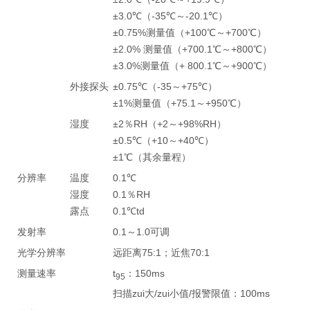
±3.0℃（-35℃～-20.1℃）
±0.75%测量值（+100℃～+700℃）
±2.0% 测量值（+700.1℃～+800℃）
±3.0%测量值（+ 800.1℃～+900℃）
外接探头
±0.75℃（-35～+75℃）
±1%测量值（+75.1～+950℃）
湿度
±2％RH（+2～+98%RH）
±0.5℃（+10～+40℃）
±1℃（其余量程）
分辨率
温度
0.1℃
湿度
0.1％RH
露点
0.1℃td
发射率
0.1～1.0可调
光学分辨率
远距离75:1；近焦70:1
测量速率
t
：150ms
95
扫描zui大/zui小值/报警限值：100ms