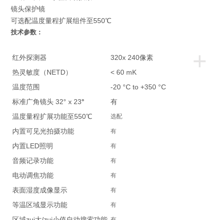
镜头保护镜
可选配温度量程扩展组件至550℃
技术参数：
+
红外探测器
320x 240像素
热灵敏度（NETD）
< 60 mK
温度范围
-20 °C to +350 °C
标准广角镜头 32° x 23
°
有
温度量程扩展功能至550℃
选配
内置可见光拍摄功能
有
内置LED照明
有
音频记录功能
有
电动调焦功能
有
表面湿度成像显示
有
等温区域显示功能
有
区域zui大/zui小值自动搜索功能
有