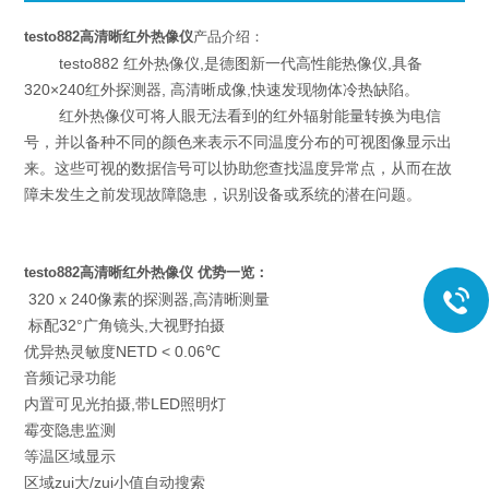
testo882高清晰红外热像仪
产品介绍：
testo882 红外热像仪,是德图新一代高性能热像仪,具备
320×240红外探测器, 高清晰成像,快速发现物体冷热缺陷。
红外热像仪可将人眼无法看到的红外辐射能量转换为电信
号，并以备种不同的颜色来表示不同温度分布的可视图像显示出
来。这些可视的数据信号可以协助您查找温度异常点，从而在故
障未发生之前发现故障隐患，识别设备或系统的潜在问题。
testo882高清晰红外热像仪
优势一览：
320 x 240像素的探测器,高清晰测量
标配32°广角镜头,大视野拍摄
优异热灵敏度NETD < 0.06℃
音频记录功能
内置可见光拍摄,带LED照明灯
霉变隐患监测
等温区域显示
区域zui大/zui小值自动搜索