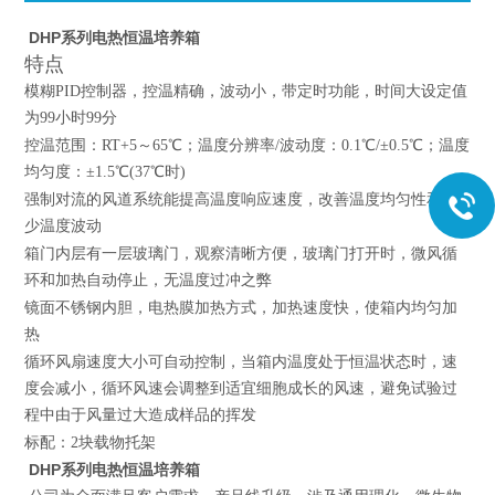
DHP系列电热恒温培养箱
特点
模糊PID控制器，控温精确，波动小，带定时功能，时间大设定值
为99小时99分
控温范围：RT+5～65℃；温度分辨率/波动度：0.1℃/±0.5℃；温度
均匀度：±1.5℃(37℃时)
强制对流的风道系统能提高温度响应速度，改善温度均匀性和减
少温度波动
箱门内层有一层玻璃门，观察清晰方便，玻璃门打开时，微风循
环和加热自动停止，无温度过冲之弊
镜面不锈钢内胆，电热膜加热方式，加热速度快，使箱内均匀加
热
循环风扇速度大小可自动控制，当箱内温度处于恒温状态时，速
度会减小，循环风速会调整到适宜细胞成长的风速，避免试验过
程中由于风量过大造成样品的挥发
标配：2块载物托架
DHP系列电热恒温培养箱