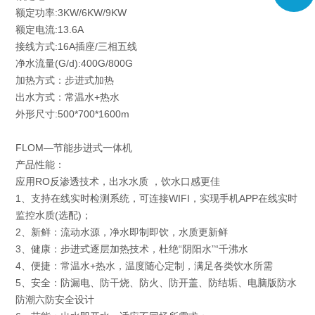
额定功率:3KW/6KW/9KW
额定电流:13.6A
接线方式:16A插座/三相五线
净水流量(G/d):400G/800G
加热方式：步进式加热
出水方式：常温水+热水
外形尺寸:500*700*1600m
FLOM—节能步进式一体机
产品性能：
应用RO反渗透技术，出水水质 ，饮水口感更佳
1、支持在线实时检测系统，可连接WIFI，实现手机APP在线实时
监控水质(选配)；
2、新鲜：流动水源，净水即制即饮，水质更新鲜
3、健康：步进式逐层加热技术，杜绝“阴阳水”“千沸水
4、便捷：常温水+热水，温度随心定制，满足各类饮水所需
5、安全：防漏电、防干烧、防火、防开盖、防结垢、电脑版防水
防潮六防安全设计