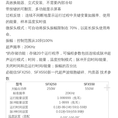
高效换能器、立式安装、不需要内部冷却
带按键的可翻页、多功能显示屏幕
过程反馈： 连续不间断地显示运行过程中关键变量如频率、使用
的能量、样本温度实时值
微探头模式：可自动将探头振幅限制在 70%，以延长探头使用寿
命。
振幅：控制范围从10到100%
超声频率：20KHz
*的存储功能：存储20个运行程序，可编程参数包括连续或脉冲超
声运行模式；时间，能量，温度控制模式；脉冲开启时间/能量、
关闭时间和总运行时间/能量；振幅的百分比
必能信SFX250、SFX550新一代超声波细胞破碎、均质器 技术参
数
+
型号
SFX250
SFX550
大输出功率
250W
550W
标准频率
20KHz
运行能量设置
1-999999（焦耳）
脉冲能量设置
1-9999（焦耳）
运行时间设置
0.1秒-99小时-59分-59秒
脉冲时间设置
0.01秒-59分59.99秒
温度设置（需配
0.0℃-100.0℃