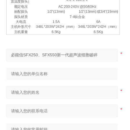
置温度探头）
额定电压
AC 200-240V @50/60Hz
标配探头
1/2”(13mm)
1/2”(13mm) 或3/4”(19mm)
探头材质
7-4钛合金
大电流
1.5A
6A
主机外形尺寸
348L*203W*242H（mm）
348L*203W*242H（mm）
主机重量
6.5Kg
6.5Kg