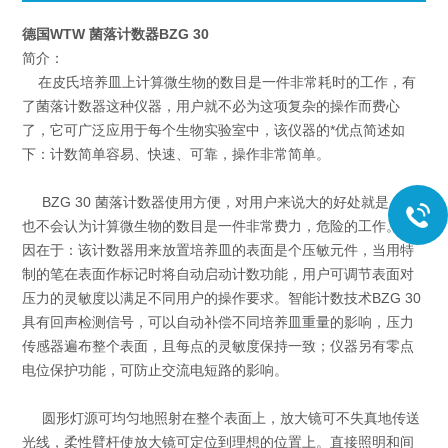
德国WTW 菌落计数器BZG 30
简介：
在皮氏培养皿上计算微生物的数目是一件非常耗时的工作，有
了菌落计数器这种仪器，用户就不必为这项复杂的操作而费心
了，它可广泛应用于每个生物实验室中，该仪器的*优点简述如
下：计数简单容易、快速、可靠，操作非常简单。
BZG 30 菌落计数器使用方便，对用户来说大的好处就是：再
也不会认为计算微生物的数目是一件非常费力，危险的工作。原
因在于：该计数器用来放置培养皿的表面是个压敏元件，当用特
制的笔在表面作标记时将自动启动计数功能，用户可调节表面对
压力的灵敏度以满足不同用户的操作要求。智能计数技术BZG 30
具有回声检测信号，可以自动补偿不同培养皿重量的影响，压力
传感器遍布整个表面，且每点的灵敏度保持一致；仪器另有零点
电位保护功能，可防止交流电短路的影响。
圆形灯源可均匀地照射在整个表面上，放大镜可不失真地传送
光线，柔性臂杆使放大镜可定位到理想的位置上。直接照明和间