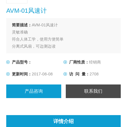
AVM-01风速计
简要描述：
AVM-01风速计
灵敏准确
符合人体工学，使用方便简单
分离式风扇，可边测边读
大型液晶显示器，容易读取
卷线可拉2公尺长，并附固定螺丝
产品型号：
厂商性质：
经销商
读值可锁定
更新时间：
2017-08-08
访 问 量：
2708
低消耗电流（6mA）
Z大温度读值可锁定
电池电力不足警示
产品咨询
联系我们
详情介绍