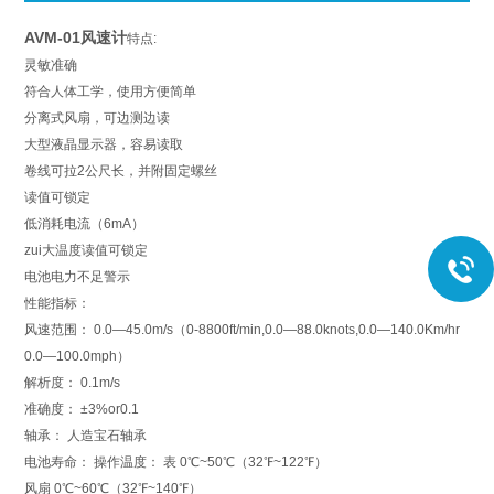
AVM-01风速计
特点:
灵敏准确
符合人体工学，使用方便简单
分离式风扇，可边测边读
大型液晶显示器，容易读取
卷线可拉2公尺长，并附固定螺丝
读值可锁定
低消耗电流（6mA）
zui大温度读值可锁定
电池电力不足警示
性能指标：
风速范围： 0.0—45.0m/s（0-8800ft/min,0.0—88.0knots,0.0—140.0Km/hr
0.0—100.0mph）
解析度： 0.1m/s
准确度： ±3%or0.1
轴承： 人造宝石轴承
电池寿命： 操作温度： 表 0℃~50℃（32℉~122℉）
风扇 0℃~60℃（32℉~140℉）